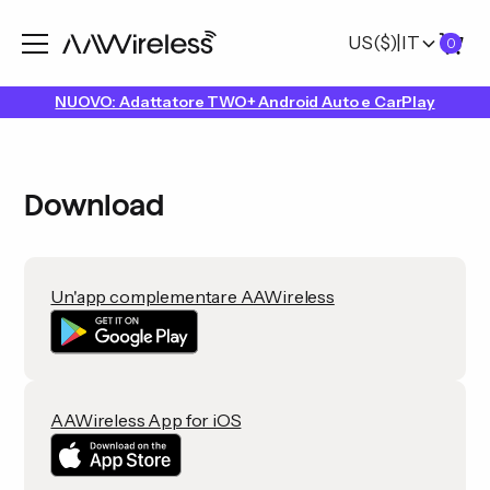
US
($)
|
IT
0
NUOVO: Adattatore TWO+ Android Auto e CarPlay
Download
Un'app complementare AAWireless
AAWireless App for iOS