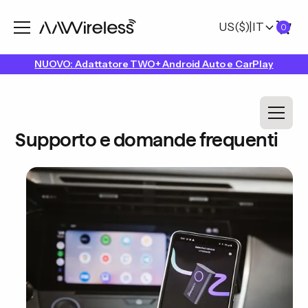
US
($)
|
IT
0
NUOVO: Adattatore TWO+ Android Auto e CarPlay
Supporto e domande frequenti