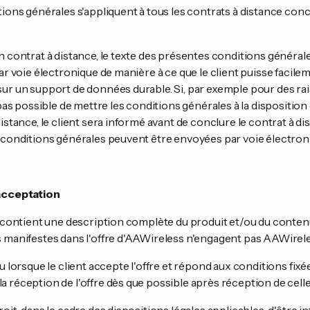
tions générales s'appliquent à tous les contrats à distance co
n contrat à distance, le texte des présentes conditions générales
ar voie électronique de manière à ce que le client puisse facile
sur un support de données durable. Si, par exemple pour des r
 pas possible de mettre les conditions générales à la disposition 
istance, le client sera informé avant de conclure le contrat à dis
s conditions générales peuvent être envoyées par voie électron
 acceptation
ss contient une description complète du produit et/ou du cont
s manifestes dans l'offre d'AAWireless n'engagent pas AAWirele
lu lorsque le client accepte l'offre et répond aux conditions fix
 réception de l'offre dès que possible après réception de celle