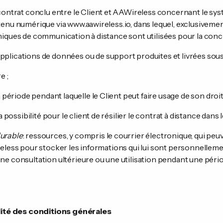
e contrat conclu entre le Client et AAWireless concernant le sy
enu numérique via www.aawireless.io, dans lequel, exclusivemen
iques de communication à distance sont utilisées pour la concl
 applications de données ou de support produites et livrées sou
e ;
la période pendant laquelle le Client peut faire usage de son droit
 la possibilité pour le client de résilier le contrat à distance dans l
urable
: ressources, y compris le courrier électronique, qui peuv
reless pour stocker les informations qui lui sont personnellem
e consultation ultérieure ou une utilisation pendant une périod
ilité des conditions générales