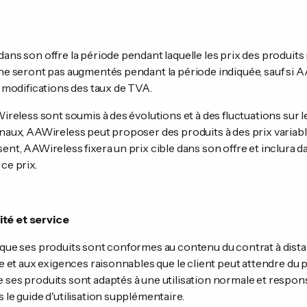
dans son offre la période pendant laquelle les prix des produit
 ne seront pas augmentés pendant la période indiquée, sauf si 
e modifications des taux de TVA.
AWireless sont soumis à des évolutions et à des fluctuations sur
onaux, AAWireless peut proposer des produits à des prix variable
ent, AAWireless fixera un prix cible dans son offre et inclura da
ce prix.
té et service
 que ses produits sont conformes au contenu du contrat à dista
fre et aux exigences raisonnables que le client peut attendre du
e ses produits sont adaptés à une utilisation normale et resp
 le guide d'utilisation supplémentaire.