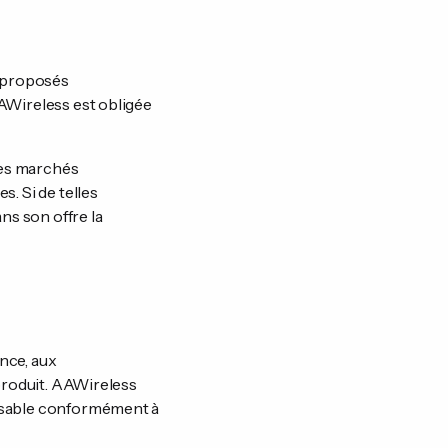
s proposés
AAWireless est obligée
 les marchés
s. Si de telles
ns son offre la
nce, aux
 produit. AAWireless
onsable conformément à