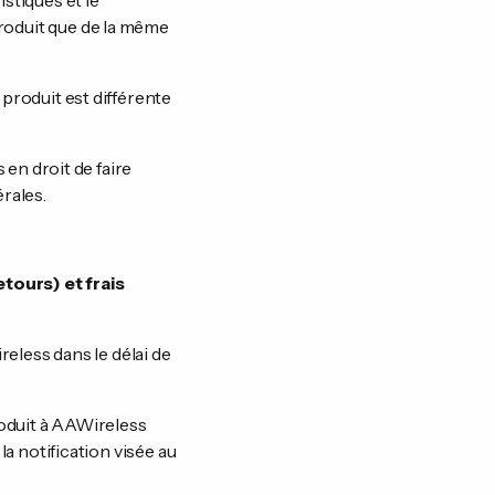
istiques et le
produit que de la même
 produit est différente
s en droit de faire
érales.
etours) et frais
ireless dans le délai de
produit à AAWireless
la notification visée au