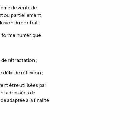
stème de vente de
t ou partiellement,
usion du contrat ;
s forme numérique ;
 de rétractation ;
e délai de réflexion ;
ent être utilisées par
ent adressées de
e adaptée à la finalité