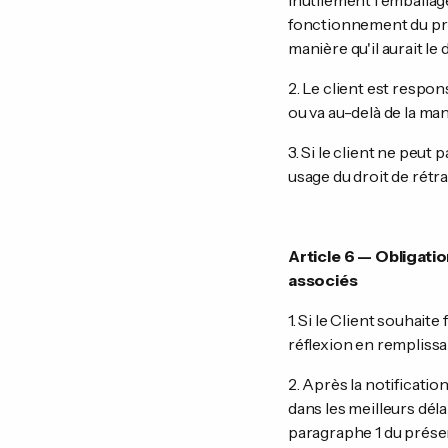
inutilement l'emballage
fonctionnement du prod
manière qu'il aurait le 
2. Le client est respon
ou va au-delà de la man
3. Si le client ne peut 
usage du droit de rétra
Article 6 — Obligatio
associés
1. Si le Client souhait
réflexion en remplissa
2. Après la notificatio
dans les meilleurs déla
paragraphe 1 du présen