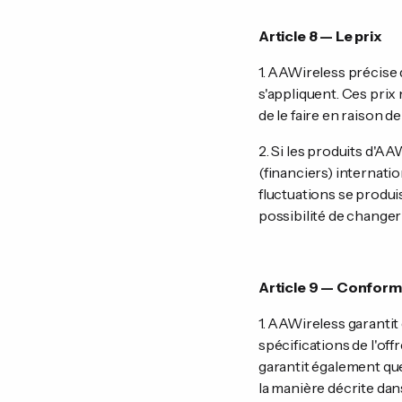
Article 8 — Le prix
1. AAWireless précise 
s'appliquent. Ces prix
de le faire en raison d
2. Si les produits d'A
(financiers) internati
fluctuations se produis
possibilité de changer 
Article 9 — Conformi
1. AAWireless garantit
spécifications de l'of
garantit également qu
la manière décrite dans