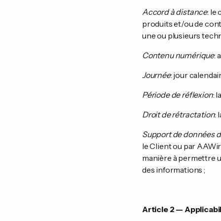
Accord à distance
: l
produits et/ou de cont
une ou plusieurs techn
Contenu numérique
:
Journée
: jour calendair
Période de réflexion
: 
Droit de rétractation
:
Support de données d
le Client ou par AAWi
manière à permettre un
des informations ;
Article 2 — Applicab