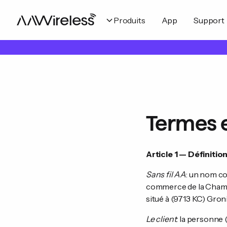
Produits
App
Support
Termes e
Article 1 — Définitio
Sans fil AA
: un nom co
commerce de la Chamb
situé à (9713 KC) Gro
Le client
: la personne 