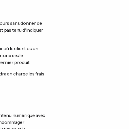
 jours sans donner de
st pas tenu d'indiquer
 où le client ou un
en une seule
ernier produit.
dra en charge les frais
 contenu numérique avec
s endommager