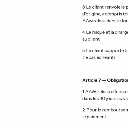
3. Le client renvoie l
d'origine, y compris t
AAwireless dans le fo
4. Le risque et la char
au client.
5. Le client supporte t
(le cas échéant).
Article 7 — Obligati
1. AAWireless effectu
dans les 30 jours suivan
2. Pour le rembourseme
le paiement.