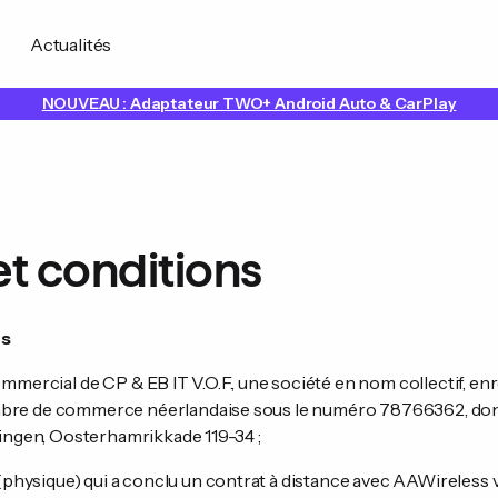
Actualités
NOUVEAU : Adaptateur TWO+ Android Auto & CarPlay
t conditions
ns
mmercial de CP & EB IT V.O.F., une société en nom collectif, enr
re de commerce néerlandaise sous le numéro 78766362, dont l
ningen, Oosterhamrikkade 119-34 ;
(physique) qui a conclu un contrat à distance avec AAWireless v