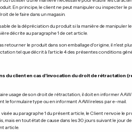
 ou l'utiliser d'une manière nécessaire pour établir les caractér
uit. En principe, le client ne peut manipuler ou inspecter le 
droit de le faire dans un magasin.
sable de la dépréciation du produit si la manière de manipuler le
ière décrite au paragraphe 1 de cet article.
pas retourner le produit dans son emballage d'origine, il n'est plu
ctation tel que décrit à l'article 4 des présentes conditions gén
ns du client en cas d'invocation du droit de rétractation (r
e faire usage de son droit de rétractation, il doit en informer AAW
nt le formulaire type ou en informant AAWireless par e-mail.
n visée au paragraphe 1 du présent article, le Client renvoie le 
is, mais en tout état de cause dans les 30 jours suivant le jour de 
t article.