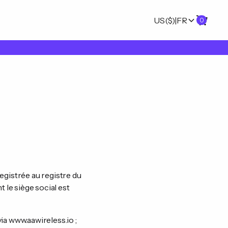
US
($)
|
FR
0
egistrée au registre du
e siège social est
ia www.aawireless.io ;