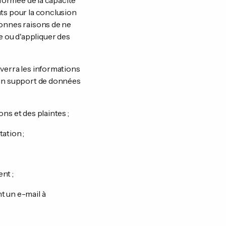
nformée de la capacité
nts pour la conclusion
bonnes raisons de ne
 ou d'appliquer des
nverra les informations
r un support de données
ns et des plaintes ;
tation ;
ent ;
t un e-mail à