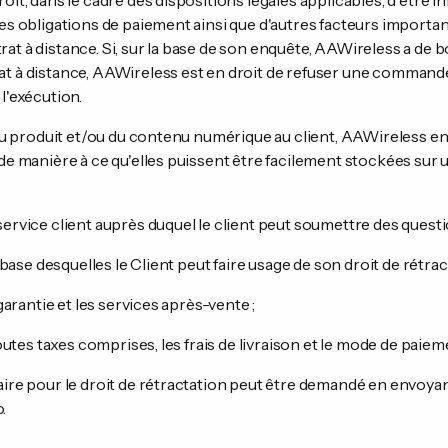
oit, dans le cadre des dispositions légales applicables, d'être i
ses obligations de paiement ainsi que d'autres facteurs importa
at à distance. Si, sur la base de son enquête, AAWireless a de 
at à distance, AAWireless est en droit de refuser une commande
l'exécution.
n du produit et/ou du contenu numérique au client, AAWireless e
 de manière à ce qu'elles puissent être facilement stockées su
service client auprès duquel le client peut soumettre des questio
a base desquelles le Client peut faire usage de son droit de rétrac
 garantie et les services après-vente ;
 toutes taxes comprises, les frais de livraison et le mode de paiem
aire pour le droit de rétractation peut être demandé en envoyan
.