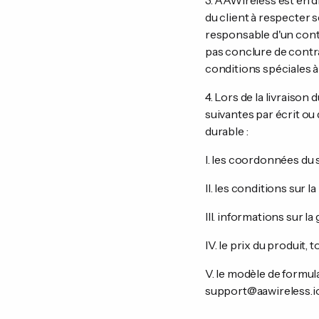
3. AAWireless est en dr
du client à respecter 
responsable d'un contr
pas conclure de contr
conditions spéciales à 
4. Lors de la livraiso
suivantes par écrit ou
durable :
I. les coordonnées du 
II. les conditions sur l
III. informations sur la
IV. le prix du produit,
V. le modèle de formul
support@aawireless.io