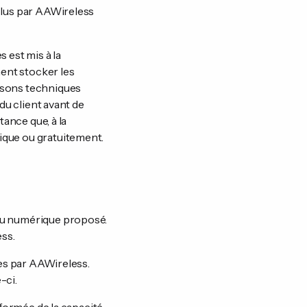
nclus par AAWireless
 est mis à la
ment stocker les
aisons techniques
du client avant de
tance que, à la
ique ou gratuitement.
enu numérique proposé.
ss.
ées par AAWireless.
-ci.