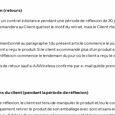
on (retours)
lier un contrat à distance pendant une période de réflexion de 30
andera au Client quel est le motif du retrait, mais le Client n'e
on mentionné au paragraphe 1 du présent article commence le jour
ient a reçu le produit. Si le client a commandé plus d'un produit 
réflexion commence le lendemain du jour où le client a reçu le d
rais de retour sauf si AAWireless confirme par e-mail qu'elle pren
ns du client (pendant la période de réflexion)
de réflexion, le client est tenu de manipuler le produit et/ou le
niquement retirer le produit de son emballage avec soin et san