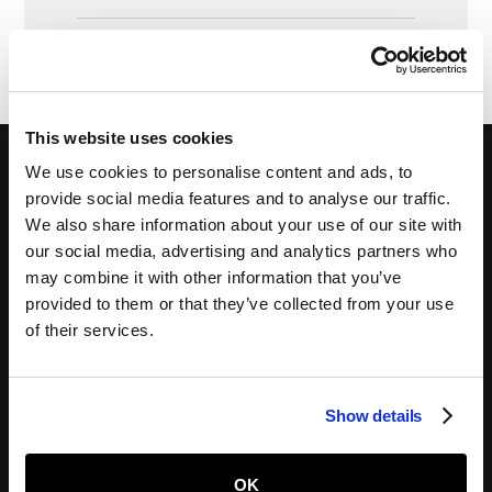
d’appareil défectueux, nous serons ravis
AAWireless doit être acheté
Il arrive que les transporteurs marquent
de t’aider à résoudre le problème et à
séparément.
un colis comme livré un peu trop tôt.
remplacer ton appareil sans frais
Souvent, ils repassent avec le colis le
supplémentaires.Tu trouveras plus
lendemain.Si ton colis n’a toujours pas
d’infos sur notre garantie et notre
été retrouvé ou livré après
cinq jours
politique de retour dans nos
Conditions
This website uses cookies
ouvrables
, contacte-nous. Nous
Générales
, sur le site.
We use cookies to personalise content and ads, to
lancerons une enquête et ferons le
provide social media features and to analyse our traffic.
nécessaire pour te renvoyer
We also share information about your use of our site with
rapidement une nouvelle commande.
our social media, advertising and analytics partners who
may combine it with other information that you’ve
Inscris-toi à notre newsletter
provided to them or that they’ve collected from your use
of their services.
Show details
En cliquant sur « S’inscrire », j’accepte de recevoir des communications
OK
marketing de la part d’AAWireless conformément aux Conditions générales.