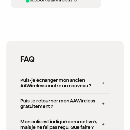
FAQ
Puis-je échanger mon ancien
AAWireless contre un nouveau ?
Pour le moment, AAWireless ne
Puis-je retourner mon AAWireless
propose aucun programme de reprise
gratuitement ?
ou d’échange, et il n’est pas possible
Malheureusement, les frais de retour
d’échanger un modèle d’AAWireless
Mon colis est indiqué comme livré,
sont à la charge du client.En cas
contre un autre. Chaque adaptateur
mais je ne l’ai pas reçu. Que faire ?