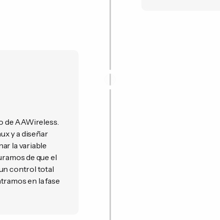
po de AAWireless.
ux y a diseñar
ar la variable
guramos de que el
un control total
tramos en la fase