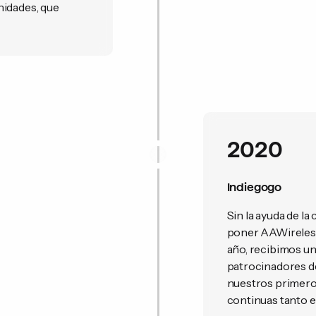
nidades, que
2020
Indiegogo
Sin la ayuda de l
poner AAWireless
año, recibimos u
patrocinadores de
nuestros primeros
continuas tanto e