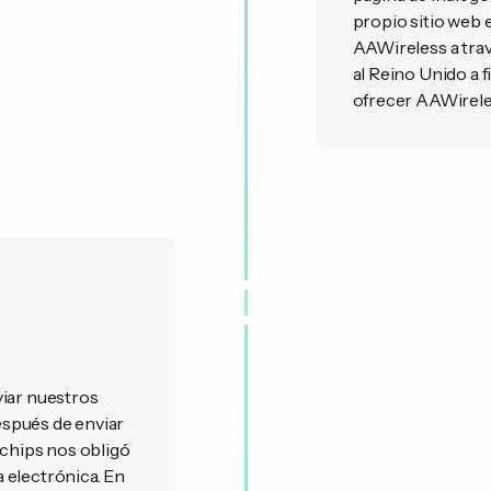
propio sitio web e
AAWireless a trav
al Reino Unido a 
ofrecer AAWireles
viar nuestros
espués de enviar
 chips nos obligó
 electrónica. En