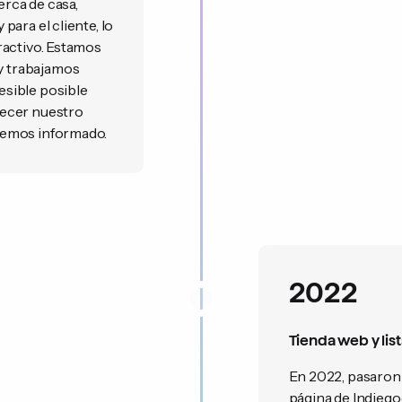
erca de casa,
ara el cliente, lo
ractivo. Estamos
y trabajamos
sible posible
recer nuestro
remos informado.
2022
Tienda web y li
En 2022, pasaron
página de Indieg