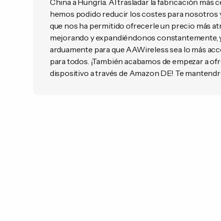
China a Hungría. Al trasladar la fabricación más c
hemos podido reducir los costes para nosotros y p
que nos ha permitido ofrecerle un precio más at
mejorando y expandiéndonos constantemente, 
arduamente para que AAWireless sea lo más acce
para todos. ¡También acabamos de empezar a of
dispositivo a través de Amazon DE! Te mantend