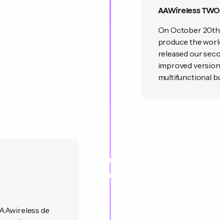
AAWireless TWO
On October 20th, 
produce the world
released our sec
improved version 
multifunctional b
 AAwireless de