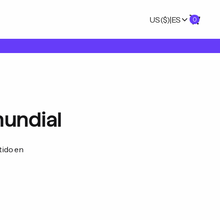
US
($)
|
ES
0
mundial
tido en