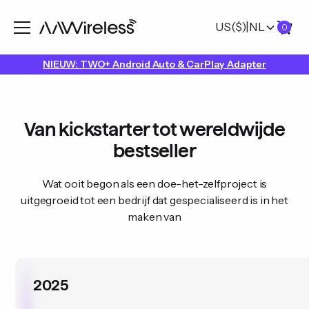
US
($)
|
NL
0
NIEUW: TWO+ Android Auto & CarPlay Adapter
Van kickstarter tot wereldwijde
bestseller
Wat ooit begon als een doe-het-zelfproject is
uitgegroeid tot een bedrijf dat gespecialiseerd is in het
maken van
2025