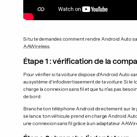
Si tu te demandes comment rendre Android Auto sans
AAWireless
.
Étape 1 : vérification de la compat
Pour vérifier si ta voiture dispose d'Android Auto sa
au système d'infodivertissement de ta voiture. Si le 
charge la connexion sans fil et que tu n'as pas besoin 
de bord :
Branche ton téléphone Android directement sur le p
se lance, ton véhicule prend en charge Android Auto 
une connexion sans fil grâce à un adaptateur AAWir