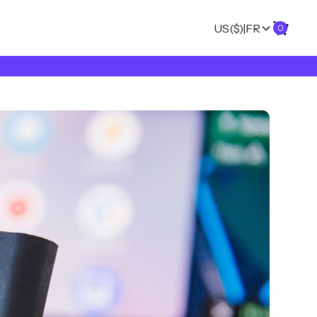
US
($)
|
FR
0