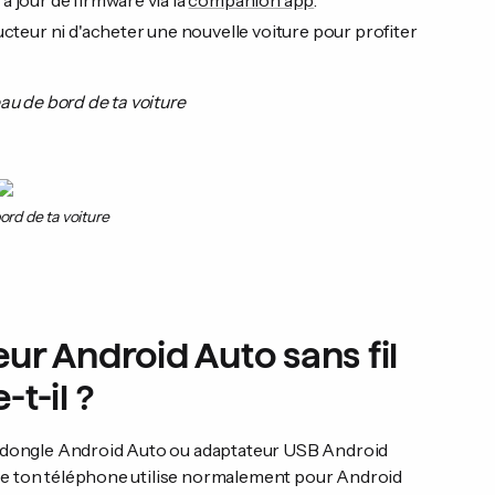
 jour de firmware via la
companion app
.
cteur ni d'acheter une nouvelle voiture pour profiter
au de bord de ta voiture
ord de ta voiture
ur Android Auto sans fil
t-il ?
lé dongle Android Auto ou adaptateur USB Android
ue ton téléphone utilise normalement pour Android